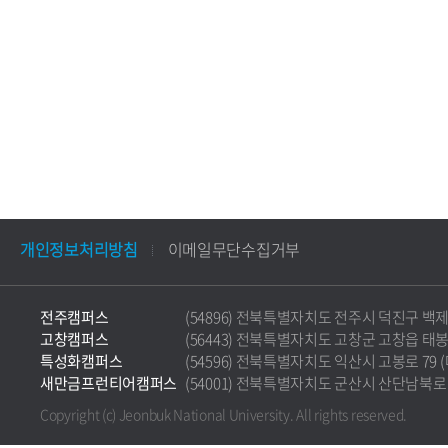
개인정보처리방침
이메일무단수집거부
전주캠퍼스
(54896) 전북특별자치도 전주시 덕진구 백제대로 5
고창캠퍼스
(56443) 전북특별자치도 고창군 고창읍 태봉로 36
특성화캠퍼스
(54596) 전북특별자치도 익산시 고봉로 79 (마동)
새만금프런티어캠퍼스
(54001) 전북특별자치도 군산시 산단남북로 177 
Copyright (c) Jeonbuk National University.
All rights reserved.