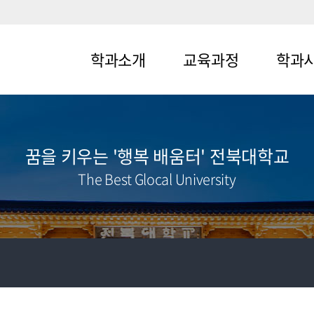
학과소개
교육과정
학과
메뉴1-1
메뉴2-1
메뉴3-1
메뉴1-2
메뉴2-2
메뉴3-2
꿈을 키우는 '행복 배움터' 전북대학교
The Best Glocal University